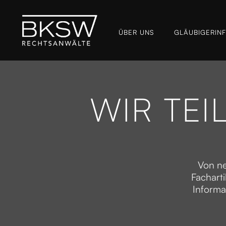
ÜBER UNS
GLÄUBIGER­IN
WIR TEI
Von ne
Facharti
Informa