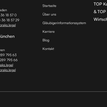
TOP Ka
Startseite
aden
& TOP 
Über uns
) 36 18 57 0
Wirtsc
) 36 18 57 29
Gläubiger­informationssystem
braks.legal
Karriere
München
Blog
Kontakt
hen
289 795 63
 289 795 66
ks.legal
braks.legal