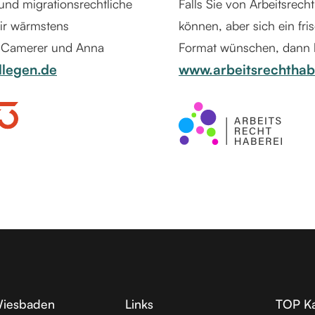
 und migrationsrechtliche
Falls Sie von Arbeitsre
ir wärmstens
können, aber sich ein fri
a Camerer und Anna
Format wünschen, dann lo
llegen.de
www.arbeitsrechthab
Wiesbaden
Links
TOP Ka