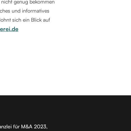
cht nicht genug bekommen
sches und informatives
hnt sich ein Blick auf
erei.de
nzlei für M&A 2023,